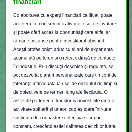
financiari
Colaborarea cu experți financiari calificați poate
accelera în mod semnificativ procesul de învățare
și poate oferi acces la oportunități care altfel ar
rămâne ascunse pentru investitorul obișnuit.
Acești profesioniști aduc cu ei ani de experiență
acumulată pe teren și o rețea extinsă de contacte
în industrie. Prin discuții deschise și regulate, se
pot dezvolta planuri personalizate care țin cont de
toleranța individuală la risc, de orizontul de timp și
de obiectivele pe termen lung ale fiecăruia. O
astfel de parteneriat transformă investițiile dintr-o
activitate solitară și uneori copleșitoare într-una
susținută de cunoaștere colectivă și suport
constant, crescând astfel calitatea deciziilor luate.